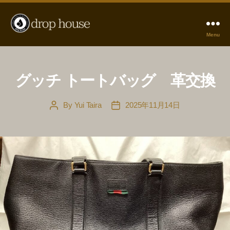
Menu
革
の
お
直
グッチ トートバッグ 革交換
し
drophouse
By
Yui Taira
2025年11月14日
Post
Post
author
date