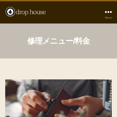
Menu
革
の
お
直
修理メニュー/料金
し
drophouse