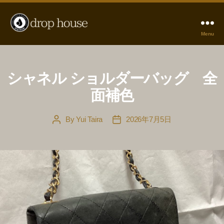
Menu
革
の
お
直
シャネル ショルダーバッグ 全
し
面補色
drophouse
By
Yui Taira
2026年7月5日
Post
Post
author
date