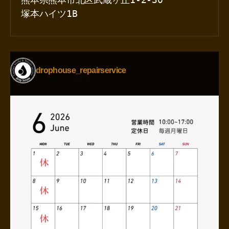
塚本ハイツ1B
drophouse_repairservice