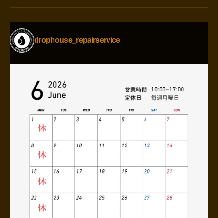
drophouse_repairservice