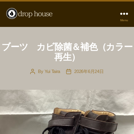
Menu
革
の
お
直
ブーツ カビ除菌＆補色（カラー
し
再生）
drophouse
By
Yui Taira
2026年6月24日
Post
Post
author
date